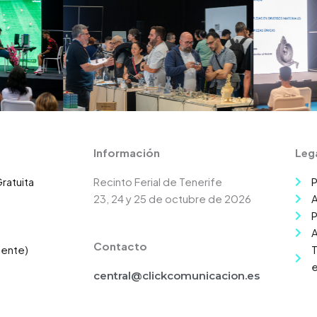
Información
Leg
ratuita
Recinto Ferial de Tenerife
P
23, 24 y 25 de octubre de 2026
A
P
A
Contacto
mente)
T
e
central@clickcomunicacion.es