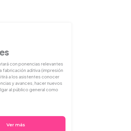
tes
tará con ponencias relevantes
a fabricación aditiva (impresión
itirá a los asistentes conocer
encias y avances, hacer nuevos
lgar al público general como
Ver más