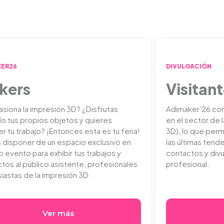
KER26
DIVULGACIÓN
kers
Visitan
asiona la impresión 3D? ¿Disfrutas
Adimaker’26 con
o tus propios objetos y quieres
en el sector de l
r tu trabajo? ¡Entonces esta es tu feria!
3D), lo que perm
 disponer de un espacio exclusivo en
las últimas tend
o evento para exhibir tus trabajos y
contactos y divu
tos al público asistente, profesionales
profesional.
siastas de la impresión 3D.
Ver más