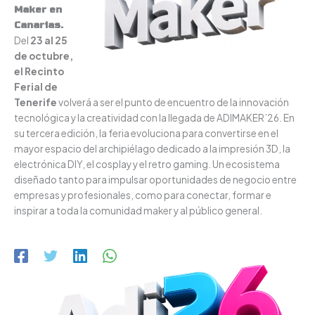
Maker en
Canarias.
Del
23 al 25
de octubre,
el Recinto
Ferial de
Tenerife
volverá a ser el punto de encuentro de la innovación
tecnológica y la creatividad con la llegada de ADIMAKER’26. En
su tercera edición, la feria evoluciona para convertirse en el
mayor espacio del archipiélago dedicado a la impresión 3D, la
electrónica DIY, el cosplay y el retro gaming. Un ecosistema
diseñado tanto para impulsar oportunidades de negocio entre
empresas y profesionales, como para conectar, formar e
inspirar a toda la comunidad maker y al público general.