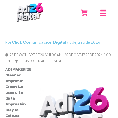
Ir
Menú
al
contenido
Click Comunicacion Digital
Por
/
5 de junio de 2026
23 DE OCTUBRE DE 2026 11:00 AM - 25 DE OCTUBRE DE 2026 6:00
PM
RECINTO FERIAL DE TENERIFE
ADIMAKER’26
Diseñar,
Imprimir,
Crear: La
gran cita
de la
Impresión
3D y la
Cultura