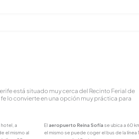
erife está situado muy cerca del Recinto Ferial de
ife lo convierte en una opción muy práctica para
 hotel, a
El
aeropuerto Reina Sofía
se ubica a 60 km
de el mismo al
el mismo se puede coger el bus de la línea 1