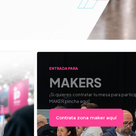
ENTRADA PARA
MAKERS
¡Si quieres contratar tu mesa para parti
MAKER pincha aquí!
Contrata zona maker aquí