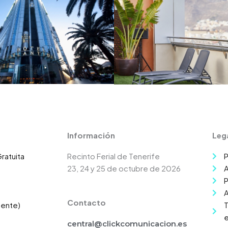
Información
Leg
ratuita
Recinto Ferial de Tenerife
P
23, 24 y 25 de octubre de 2026
A
P
A
Contacto
mente)
T
e
central@clickcomunicacion.es