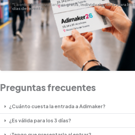
*La entrada para visitante es
gratis, individual y válida para los 
días del evento.
Preguntas frecuentes
¿Cuánto cuesta la entrada a Adimaker?
¿Es válida para los 3 días?
¿Tengo que presentarla al entrar?