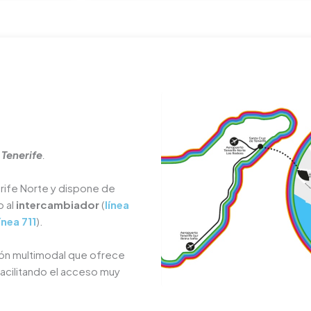
 Tenerife
.
erife Norte y dispone de
o al
intercambiador
(
línea
ínea 711
).
ón multimodal que ofrece
 facilitando el acceso muy