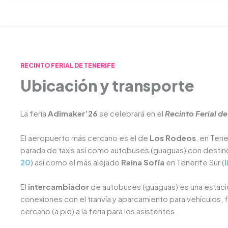
RECINTO FERIAL DE TENERIFE
Ubicación y transporte
La feria
Adimaker’26
se celebrará en el
Recinto Ferial de
El aeropuerto más cercano es el de
Los Rodeos
, en Ten
parada de taxis así como autobuses (guaguas) con destin
20
) así como el más alejado
Reina Sofía
en Tenerife Sur (
l
El
intercambiador
de autobuses (guaguas) es una estaci
conexiones con el tranvía y aparcamiento para vehículos,
cercano (a pie) a la feria para los asistentes.